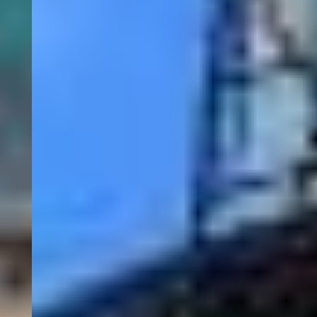
ofreces en tu
clínica dental?
Infórmate ya de nuestro
programa "A New Level of
Quality "
SI QUIERO