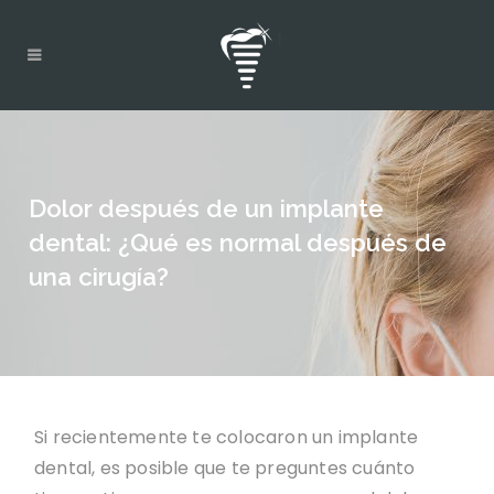
Dolor después de un implante
dental: ¿Qué es normal después de
una cirugía?
Si recientemente te colocaron un implante
dental, es posible que te preguntes cuánto